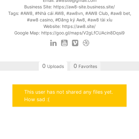
Email:
aw8site@gmail.com
Business Site: https://aw8-site.business.site/
Tags: #AW8, #Nhà cái AW8, #aw8vn, #AW8 Club, #aw8 bet,
#aw8 casino, #Đăng ký Aw8, #aw8 tài xỉu
Website: https://aw8.site/
Google Map: https://goo.gl/maps/V2gLfCUAcin8Dqsi9
0
0
Uploads
Favorites
This user has not shared any files yet.
How sad :(