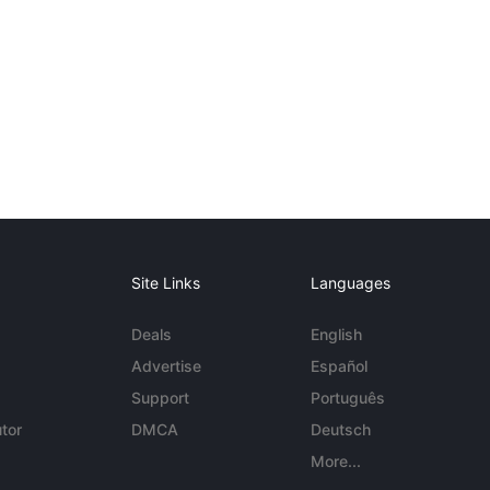
Site Links
Languages
Deals
English
Advertise
Español
Support
Português
tor
DMCA
Deutsch
More...