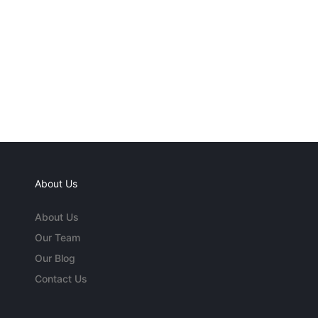
About Us
About Us
Our Team
Our Blog
Contact Us