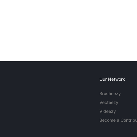
Our Network
Brusheezy
Vecteezy
Videezy
Become a Contribu