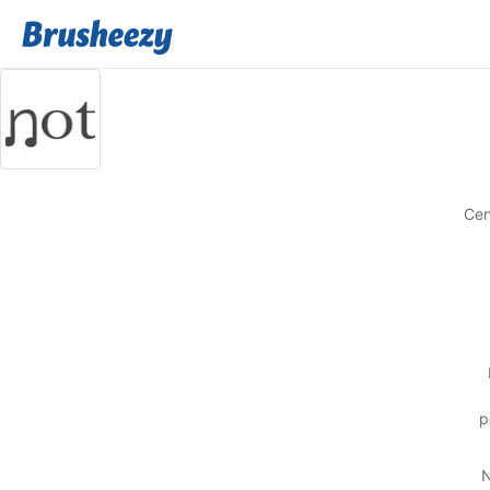
Cen
p
N