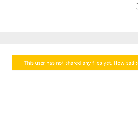
c
n
This user has not shared any files yet. How sad :