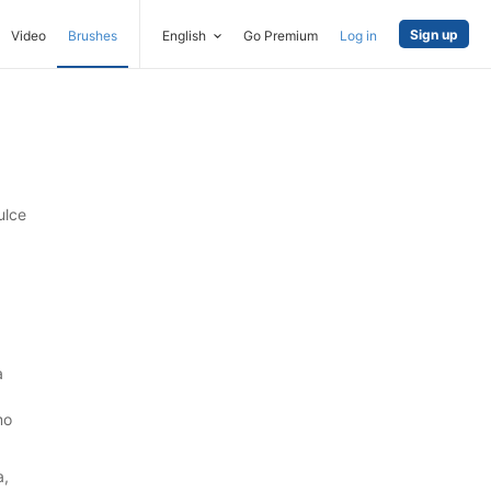
Sign up
Video
Brushes
English
Go Premium
Log in
ulce
a
mo
a,