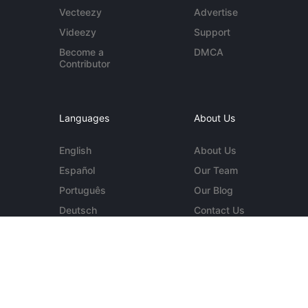
Vecteezy
Advertise
Videezy
Support
Become a
DMCA
Contributor
Languages
About Us
English
About Us
Español
Our Team
Português
Our Blog
Deutsch
Contact Us
More...