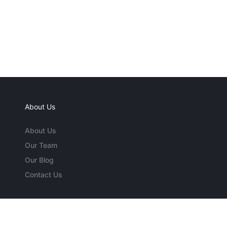
About Us
About Us
Our Team
Our Blog
Contact Us