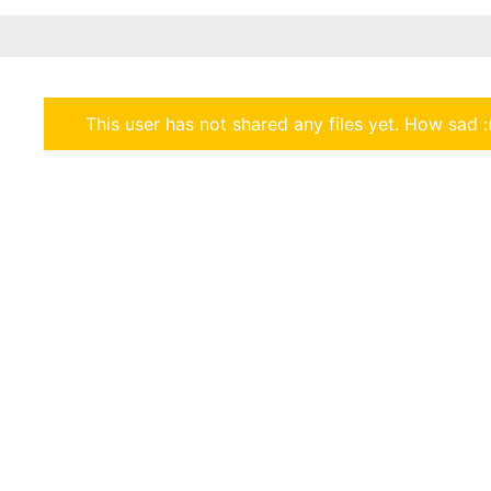
This user has not shared any files yet. How sad :