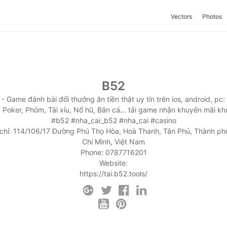
Vectors
Photos
B52
- Game đánh bài đổi thưởng ăn tiền thật uy tín trên ios, android, pc:
, Poker, Phỏm, Tài xỉu, Nổ hũ, Bắn cá... tải game nhận khuyến mãi k
#b52 #nha_cai_b52 #nha_cai #casino
 chỉ: 114/106/17 Đường Phú Thọ Hòa, Hoà Thanh, Tân Phú, Thành ph
Chí Minh, Việt Nam
Phone: 0787716201
Website:
https://tai.b52.tools/