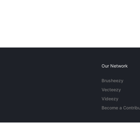
Our Network
Brusheezy
Vecteezy
Videezy
Become a Contribu