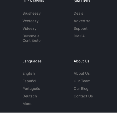
Our Network
Site Links
Brusheezy
Deals
Vecteezy
Advertise
Videezy
Support
Become a
DMCA
Contributor
Languages
About Us
English
About Us
Español
Our Team
Português
Our Blog
Deutsch
Contact Us
More...