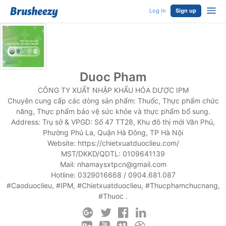
Log in
Sign up
Duoc Pham
CÔNG TY XUẤT NHẬP KHẨU HÓA DƯỢC IPM
Chuyên cung cấp các dòng sản phẩm: Thuốc, Thực phẩm chức
năng, Thực phẩm bảo vệ sức khỏe và thực phẩm bổ sung.
Address: Trụ sở & VPGD: Số 47 TT28, Khu đô thị mới Văn Phú,
Phường Phú La, Quận Hà Đông, TP Hà Nội
Website: https://chietxuatduoclieu.com/
MST/DKKD/QDTL: 0109641139
Mail:
nhamaysxtpcn@gmail.com
Hotline: 0329016668 / 0904.681.087
#Caoduoclieu, #IPM, #Chietxuatduoclieu, #Thucphamchucnang,
#Thuoc .