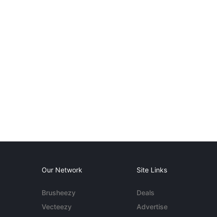
Our Network
Site Links
Brusheezy
Deals
Vecteezy
Advertise