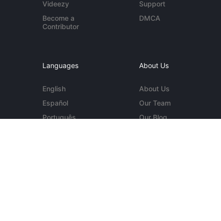
Videezy
Support
Become a
DMCA
Contributor
Languages
About Us
English
About Us
Español
Our Team
Português
Our Blog
Deutsch
Contact Us
More...