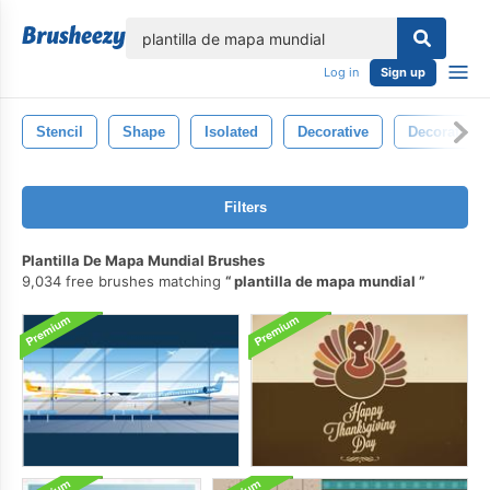
lose
Log in
Sign up
Stencil
Shape
Isolated
Decorative
Decoration
Filters
Plantilla De Mapa Mundial Brushes
9,034 free brushes matching
plantilla de mapa mundial