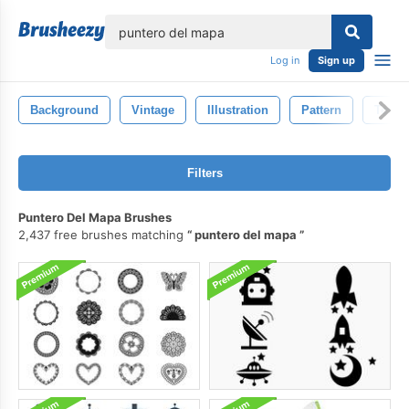
lose
Log in
Sign up
Background
Vintage
Illustration
Pattern
Textu
Filters
Puntero Del Mapa Brushes
2,437 free brushes matching
puntero del mapa