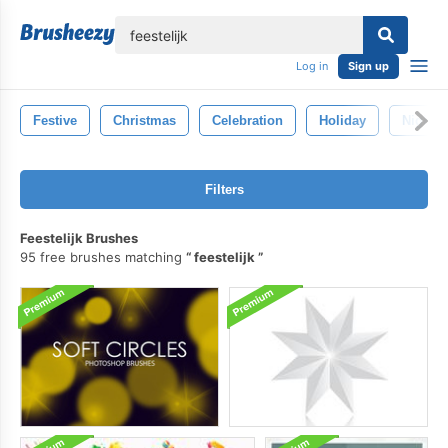
lose
Log in
Sign up
Festive
Christmas
Celebration
Holiday
Night
Filters
Feestelijk Brushes
95 free brushes matching
feestelijk